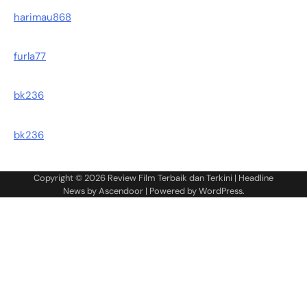
harimau868
furla77
bk236
bk236
Copyright © 2026
Review Film Terbaik dan Terkini
| Headline
News by
Ascendoor
| Powered by
WordPress
.