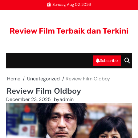
Skip
Sunday, Aug 02, 2026
to
content
Review Film Terbaik dan Terkini
Subscribe
Home
Uncategorized
Review Film Oldboy
Review Film Oldboy
December 23, 2025
by
admin