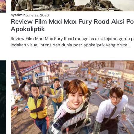
by
admin
June 22, 2026
Review Film Mad Max Fury Road Aksi Po
Apokaliptik
Review Film Mad Max Fury Road mengulas aksi kejaran gurun 
ledakan visual intens dan dunia post apokaliptik yang brutal.…
UNCATEGORIZED