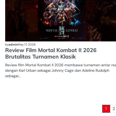
by
admin
May 17, 2026
Review Film Mortal Kombat II 2026
Brutalitas Turnamen Klasik
Review film Mortal Kombat II 2026 membawa turnamen antar re
dengan Karl Urban sebagai Johnny Cage dan Adeline Rudolph
sebagai…
Posts
1
2