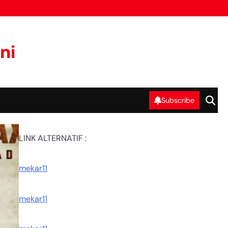
ni
Subscribe
UNCATEGORIZED
LINK ALTERNATIF :
mekar11
mekar11