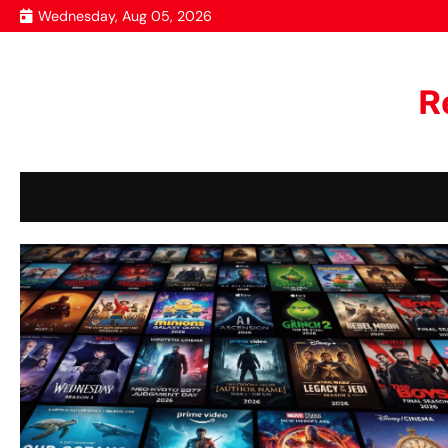
Skip
Wednesday, Aug 05, 2026
to
content
R