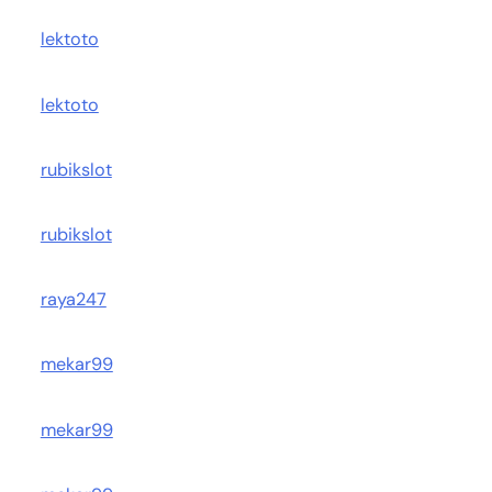
lektoto
lektoto
rubikslot
rubikslot
raya247
mekar99
mekar99