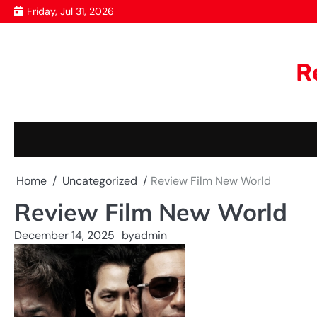
Skip
Friday, Jul 31, 2026
to
content
R
Home
Uncategorized
Review Film New World
Review Film New World
December 14, 2025
by
admin