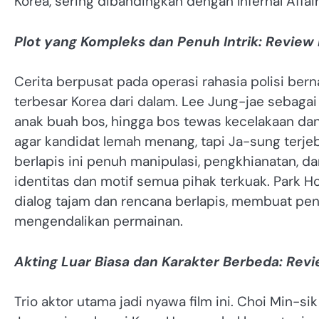
Korea, sering dibandingkan dengan Infernal Affa
Plot yang Kompleks dan Penuh Intrik: Review
Cerita berpusat pada operasi rahasia polisi ber
terbesar Korea dari dalam. Lee Jung-jae sebag
anak buah bos, hingga bos tewas kecelakaan dan 
agar kandidat lemah menang, tapi Ja-sung terjeba
berlapis ini penuh manipulasi, pengkhianatan, da
identitas dan motif semua pihak terkuak. Park H
dialog tajam dan rencana berlapis, membuat pe
mengendalikan permainan.
Akting Luar Biasa dan Karakter Berbeda: Rev
Trio aktor utama jadi nyawa film ini. Choi Min-s