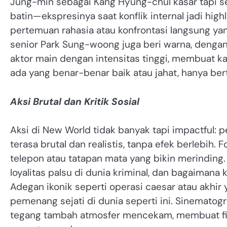
Jung-min sebagai Kang Hyung-chul kasar tapi se
batin—ekspresinya saat konflik internal jadi hig
pertemuan rahasia atau konfrontasi langsung ya
senior Park Sung-woong juga beri warna, dengan
aktor main dengan intensitas tinggi, membuat ka
ada yang benar-benar baik atau jahat, hanya b
Aksi Brutal dan Kritik Sosial
Aksi di New World tidak banyak tapi impactful: p
terasa brutal dan realistis, tanpa efek berlebih
telepon atau tatapan mata yang bikin merinding. Di 
loyalitas palsu di dunia kriminal, dan bagaimana
Adegan ikonik seperti operasi caesar atau akhi
pemenang sejati di dunia seperti ini. Sinemato
tegang tambah atmosfer mencekam, membuat film