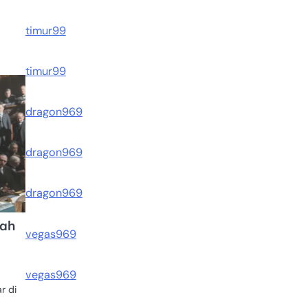
timur99
timur99
dragon969
dragon969
dragon969
sah
vegas969
vegas969
r di