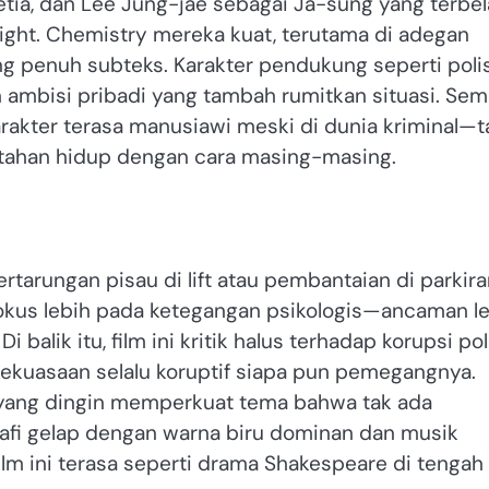
tia, dan Lee Jung-jae sebagai Ja-sung yang terbe
hlight. Chemistry mereka kuat, terutama di adegan
ng penuh subteks. Karakter pendukung seperti polis
 ambisi pribadi yang tambah rumitkan situasi. Se
rakter terasa manusiawi meski di dunia kriminal—t
ertahan hidup dengan cara masing-masing.
ertarungan pisau di lift atau pembantaian di parkir
. Fokus lebih pada ketegangan psikologis—ancaman l
balik itu, film ini kritik halus terhadap korupsi poli
 kekuasaan selalu koruptif siapa pun pemegangnya.
r yang dingin memperkuat tema bahwa tak ada
grafi gelap dengan warna biru dominan dan musik
 ini terasa seperti drama Shakespeare di tengah