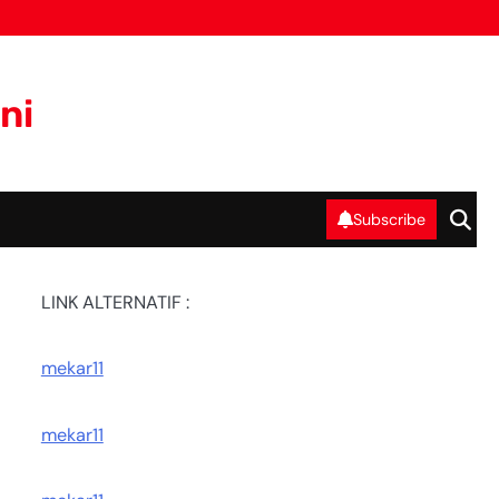
ni
Subscribe
LINK ALTERNATIF :
mekar11
mekar11