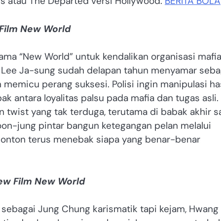
irs atau The Departed versi Hollywood.
BERITA BOLA
 Film New World
nama “New World” untuk kendalikan organisasi mafi
ai Lee Ja-sung sudah delapan tahun menyamar seba
memicu perang suksesi. Polisi ingin manipulasi has
k antara loyalitas palsu pada mafia dan tugas asli. 
n twist yang tak terduga, terutama di babak akhir s
oon-jung pintar bangun ketegangan pelan melalui
nonton terus menebak siapa yang benar-benar
iew Film New World
ik sebagai Jung Chung karismatik tapi kejam, Hwang