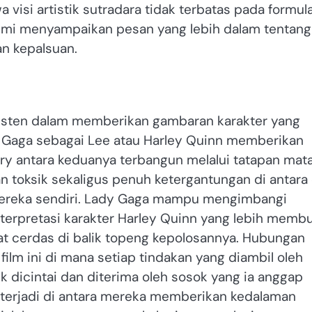
visi artistik sutradara tidak terbatas pada formul
 demi menyampaikan pesan yang lebih dalam tentang
n kepalsuan.
nsisten dalam memberikan gambaran karakter yang
Gaga sebagai Lee atau Harley Quinn memberikan
try antara keduanya terbangun melalui tatapan mat
toksik sekaligus penuh ketergantungan di antara
mereka sendiri. Lady Gaga mampu mengimbangi
terpretasi karakter Harley Quinn yang lebih memb
gat cerdas di balik topeng kepolosannya. Hubungan
film ini di mana setiap tindakan yang diambil oleh
k dicintai dan diterima oleh sosok yang ia anggap
g terjadi di antara mereka memberikan kedalaman