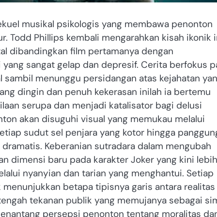
 sekuel musikal psikologis yang membawa penonton
r. Todd Phillips kembali mengarahkan kisah ikonik i
al dibandingkan film pertamanya dengan
yang sangat gelap dan depresif. Cerita berfokus 
l sambil menunggu persidangan atas kejahatan yan
ang dingin dan penuh kekerasan inilah ia bertemu
laan serupa dan menjadi katalisator bagi delusi
onton akan disuguhi visual yang memukau melalui
tiap sudut sel penjara yang kotor hingga panggun
dramatis. Keberanian sutradara dalam mengubah
 dimensi baru pada karakter Joker yang kini lebi
alui nyanyian dan tarian yang menghantui. Setiap
menunjukkan betapa tipisnya garis antara realitas
i tengah tekanan publik yang memujanya sebagai si
 menantang persepsi penonton tentang moralitas da