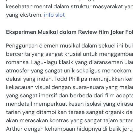
kesehatan mental dalam struktur masyarakat ya
yang ekstrem.
info slot
Eksperimen Musikal dalam Review film Joker Fol
Penggunaan elemen musikal dalam sekuel ini bu
bercerita yang sangat krusial untuk menggambar
romansa. Lagu-lagu klasik yang diaransemen ul
atmosfer yang sangat unik sekaligus mencekam d
delusi yang indah. Todd Phillips menunjukkan 
kekacauan visual dengan suara-suara yang mela
yang sangat imersif dan berbeda dari film adap
mendetail memperkuat kesan isolasi yang dirasa
tarian yang ditampilkan terasa sangat organik d
akan merasakan kontras yang sangat tajam anta
Arthur dengan kehampaan hidupnya di balik jeru