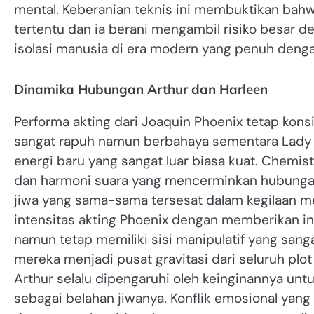
mental. Keberanian teknis ini membuktikan bahwa 
tertentu dan ia berani mengambil risiko besar
isolasi manusia di era modern yang penuh denga
Dinamika Hubungan Arthur dan Harleen
Performa akting dari Joaquin Phoenix tetap ko
sangat rapuh namun berbahaya sementara Lady 
energi baru yang sangat luar biasa kuat. Chemis
dan harmoni suara yang mencerminkan hubungan 
jiwa yang sama-sama tersesat dalam kegilaan 
intensitas akting Phoenix dengan memberikan in
namun tetap memiliki sisi manipulatif yang san
mereka menjadi pusat gravitasi dari seluruh plot 
Arthur selalu dipengaruhi oleh keinginannya untu
sebagai belahan jiwanya. Konflik emosional yan