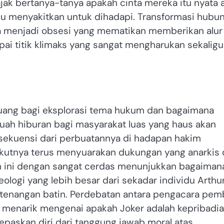
jak bertanya-tanya apakah cinta mereka itu nyata 
alu menyakitkan untuk dihadapi. Transformasi hubu
ga menjadi obsesi yang mematikan memberikan alur
pai titik klimaks yang sangat mengharukan sekaligu
ruang bagi eksplorasi tema hukum dan bagaimana
ah hiburan bagi masyarakat luas yang haus akan
nsekuensi dari perbuatannya di hadapan hakim
ikutnya terus menyuarakan dukungan yang anarkis
m ini dengan sangat cerdas menunjukkan bagaiman
logi yang lebih besar dari sekadar individu Arthur
tenangan batin. Perdebatan antara pengacara pem
 menarik mengenai apakah Joker adalah kepribadi
epaskan diri dari tanggung jawab moral atas