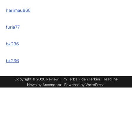
harimau868
furla77
bk236
bk236
Copyright © 2026
Review Film Terbaik dan Terkini
| Headline
News by
Ascendoor
| Powered by
WordPress
.