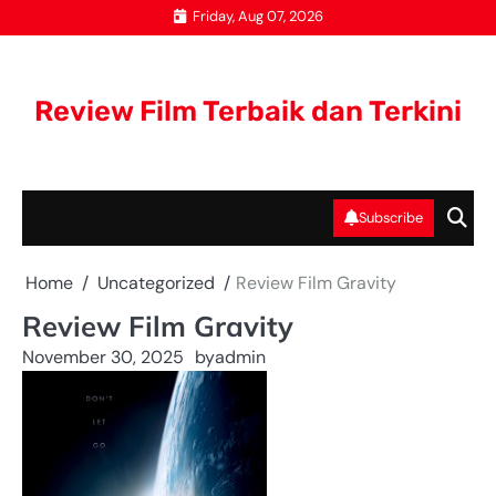
Skip
Friday, Aug 07, 2026
to
content
Review Film Terbaik dan Terkini
Subscribe
Home
Uncategorized
Review Film Gravity
Review Film Gravity
November 30, 2025
by
admin