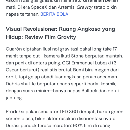
vakum ruang angkasa, di mana satu kesalahan berarti
mati. Di era SpaceX dan Artemis,
Gravity
tetap bikin
napas tertahan.
BERITA BOLA
Visual Revolusioner: Ruang Angkasa yang
Hidup: Review Film Gravity
Cuarón ciptakan ilusi nol gravitasi pakai long take 17
menit tanpa cut—kamera ikuti Stone berputar, muntah,
dan panik di antara puing. CGI Emmanuel Lubezki (3
Oscar berturut) realistis brutal: Bumi biru megah dari
orbit, tapi gelap abadi luar angkasa penuh ancaman.
Debris shuttle berputar chaos seperti badai kosmik,
dengan suara minim—hanya napas Bullock dan detak
jantung.
Produksi pakai simulator LED 360 derajat, bukan green
screen biasa, bikin aktor rasakan disorientasi nyata.
Durasi pendek terasa maraton: 90% film di ruang