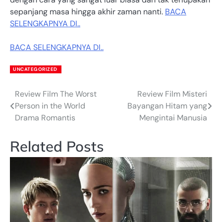
sepanjang masa hingga akhir zaman nanti.
BACA
SELENGKAPNYA DI..
BACA SELENGKAPNYA DI..
UNCATEGORIZED
Review Film The Worst
Review Film Misteri
Post
Person in the World
Bayangan Hitam yang
navigation
Drama Romantis
Mengintai Manusia
Related Posts