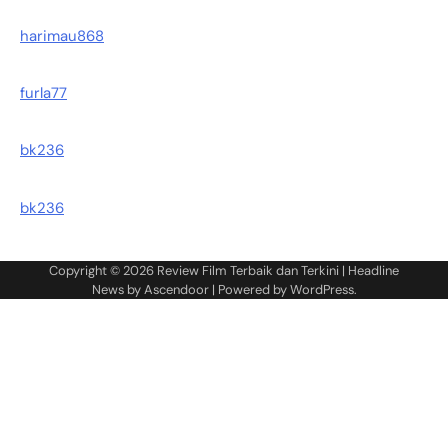
harimau868
furla77
bk236
bk236
Copyright © 2026
Review Film Terbaik dan Terkini
| Headline
News by
Ascendoor
| Powered by
WordPress
.