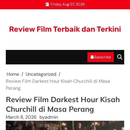
Skip
Friday, Aug 07, 2026
to
content
Review Film Terbaik dan Terkini
Subscribe
Home
Uncategorized
Review Film Darkest Hour Kisah Churchill di Masa
Perang
Review Film Darkest Hour Kisah
Churchill di Masa Perang
March 8, 2026
by
admin