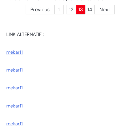
…
Posts
Previous
1
12
13
14
Next
pagination
LINK ALTERNATIF :
mekar11
mekar11
mekar11
mekar11
mekar11