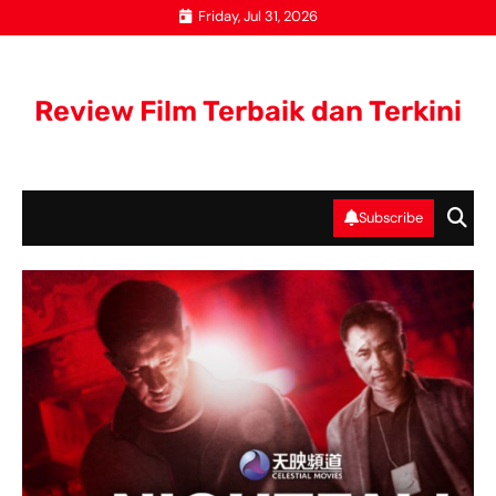
Skip
Friday, Jul 31, 2026
to
content
Review Film Terbaik dan Terkini
Subscribe
UN