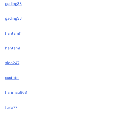
gading33
gading33
hantam11
hantam11
sido247
sastoto
harimau868
furla77