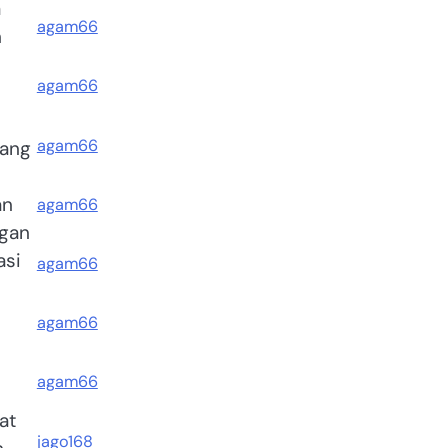
a
agam66
n
m
agam66
agam66
yang
an
agam66
ngan
asi
agam66
agam66
agam66
at
jago168