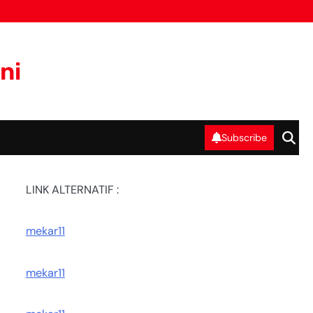
ni
Subscribe
LINK ALTERNATIF :
mekar11
mekar11