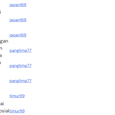
japan168
i
japan168
japan168
ngan
n
panglima77
a
n
panglima77
panglima77
timur99
ai
osial
timur99