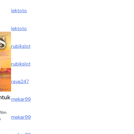
lektoto
lektoto
rubikslot
rubikslot
raya247
ntuk
mekar99
film
mekar99
n