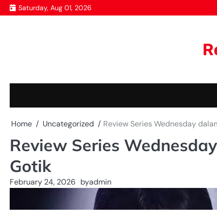
Skip
Saturday, Aug 01, 2026
to
content
R
Home
Uncategorized
Review Series Wednesday dalam 
Review Series Wednesday 
Gotik
February 24, 2026
by
admin