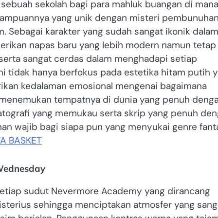
 sebuah sekolah bagi para mahluk buangan di man
ampuannya yang unik dengan misteri pembunuha
m. Sebagai karakter yang sudah sangat ikonik dala
rikan napas baru yang lebih modern namun tetap
 serta sangat cerdas dalam menghadapi setiap
ni tidak hanya berfokus pada estetika hitam putih 
rikan kedalaman emosional mengenai bagaimana
 menemukan tempatnya di dunia yang penuh deng
atografi yang memukau serta skrip yang penuh de
nan wajib bagi siapa pun yang menyukai genre fant
TA BASKET
 Wednesday
 setiap sudut Nevermore Academy yang dirancang
isterius sehingga menciptakan atmosfer yang sang