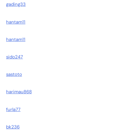
gading33
hantam11
hantam11
sido247
sastoto
harimau868
furla77
bk236