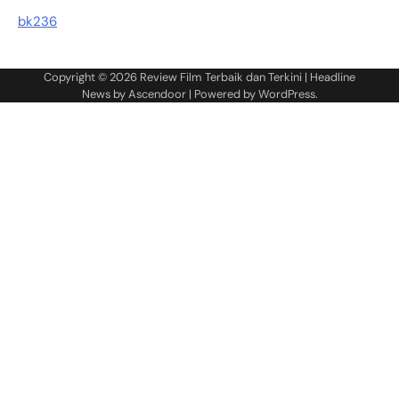
bk236
Copyright © 2026
Review Film Terbaik dan Terkini
| Headline
News by
Ascendoor
| Powered by
WordPress
.