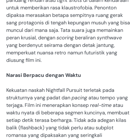
pandang rendah atau
tight shots
di dalam kendaraan
untuk memberikan rasa klaustrofobia. Penonton
dipaksa merasakan betapa sempitnya ruang gerak
sang protagonis di tengah kepungan musuh yang bisa
muncul dari mana saja. Tata suara juga memainkan
peran krusial, dengan
scoring
beraliran
synthwave
yang berdenyut seirama dengan detak jantung,
memperkuat nuansa retro namun futuristik yang
diusung film ini.
Narasi Berpacu dengan Waktu
Kekuatan naskah Nightfall Pursuit terletak pada
strukturnya yang padat dan
pacing
atau tempo yang
terjaga. Film ini menerapkan konsep
real-time
atau
waktu nyata di beberapa segmen kuncinya, membuat
setiap detik terasa berharga. Tidak ada adegan kilas
balik (flashback) yang tidak perlu atau subplot
romansa yang dipaksakan yang seringkali