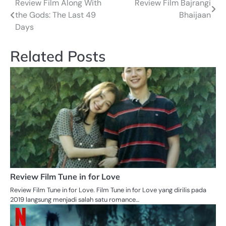
Review Film Along With
Review Film Bajrangi
Post
the Gods: The Last 49
Bhaijaan
navigation
Days
Related Posts
Review Film Tune in for Love
Review Film Tune in for Love. Film Tune in for Love yang dirilis pada
2019 langsung menjadi salah satu romance…