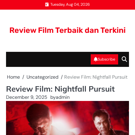
Skip
Tuesday, Aug 04, 2026
to
content
Review Film Terbaik dan Terkini
Subscribe
Home
Uncategorized
Review Film: Nightfall Pursuit
Review Film: Nightfall Pursuit
December 9, 2025
by
admin