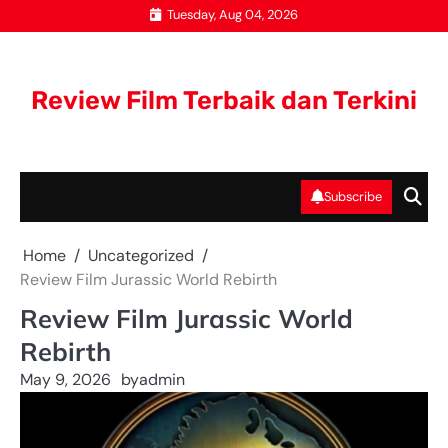
Skip
Tuesday, Aug 04, 2026
to
content
Review Film Terbaik dan Terkini
Subscribe
Home
Uncategorized
Review Film Jurassic World Rebirth
Review Film Jurassic World
Rebirth
May 9, 2026
by
admin