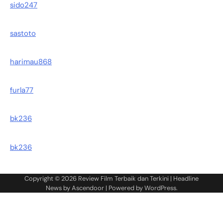
sido247
sastoto
harimau868
furla77
bk236
bk236
Copyright © 2026
Review Film Terbaik dan Terkini
| Headline
News by
Ascendoor
| Powered by
WordPress
.