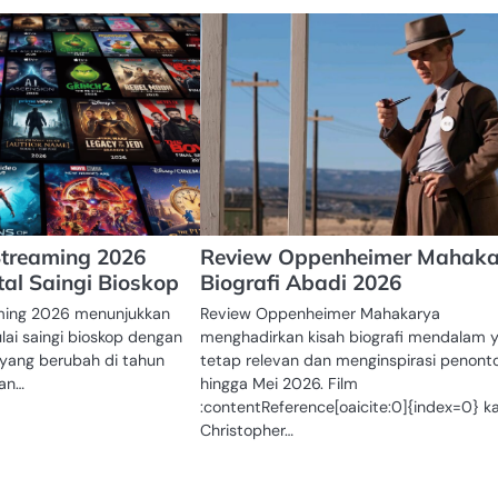
Streaming 2026
Review Oppenheimer Mahak
tal Saingi Bioskop
Biografi Abadi 2026
aming 2026 menunjukkan
Review Oppenheimer Mahakarya
ulai saingi bioskop dengan
menghadirkan kisah biografi mendalam 
 yang berubah di tahun
tetap relevan dan menginspirasi penont
an…
hingga Mei 2026. Film
:contentReference[oaicite:0]{index=0} k
Christopher…