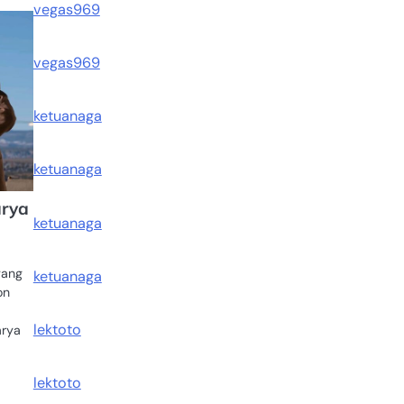
vegas969
vegas969
ketuanaga
ketuanaga
arya
ketuanaga
yang
ketuanaga
on
lektoto
arya
lektoto