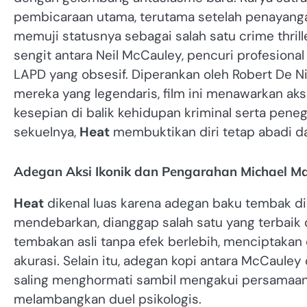
pembicaraan utama, terutama setelah penayangan s
memuji statusnya sebagai salah satu crime thril
sengit antara Neil McCauley, pencuri profesional 
LAPD yang obsesif. Diperankan oleh Robert De N
mereka yang legendaris, film ini menawarkan aks
kesepian di balik kehidupan kriminal serta pe
sekuelnya,
Heat
membuktikan diri tetap abadi da
Adegan Aksi Ikonik dan Pengarahan Michael Ma
Heat
dikenal luas karena adegan baku tembak di 
mendebarkan, dianggap salah satu yang terbaik
tembakan asli tanpa efek berlebih, menciptakan 
akurasi. Selain itu, adegan kopi antara McCaul
saling menghormati sambil mengakui persamaan 
melambangkan duel psikologis.