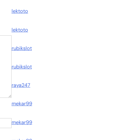
lektoto
lektoto
rubikslot
rubikslot
raya247
mekar99
mekar99