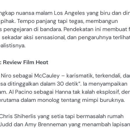
gkap nuansa malam Los Angeles yang biru dan din
 pihak. Tempo panjang tapi tegas, membangun
s pengejaran di bandara. Pendekatan ini membuat f
n sekadar aksi sensasional, dan pengaruhnya terliha
listisnya.
: Review Film Heat
Niro sebagai McCauley – karismatik, terkendali, da
isa ditinggalkan dalam 30 detik”. Ia menyampaikan
m. Al Pacino sebagai Hanna tak kalah eksplosif, de
, terutama dalam monolog tentang mimpi buruknya.
Chris Shiherlis yang setia tapi bermasalah rumah
ley Judd dan Amy Brenneman yang menambah lapisa