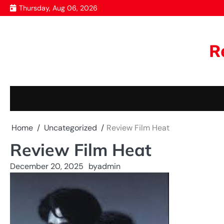
Skip
Thursday, Aug 06, 2026
to
content
R
Home
Uncategorized
Review Film Heat
Review Film Heat
December 20, 2025
by
admin