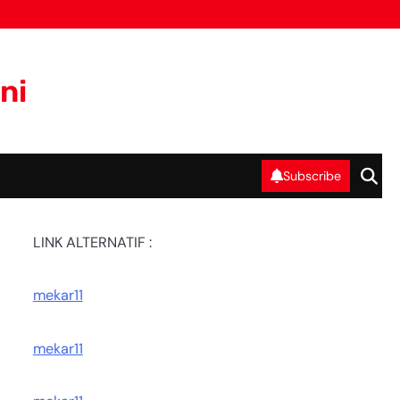
ni
Subscribe
LINK ALTERNATIF :
mekar11
mekar11