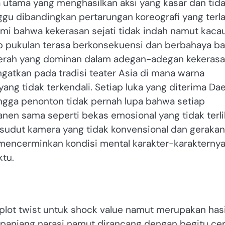
a utama yang menghasilkan aksi yang kasar dan tid
ggu dibandingkan pertarungan koreografi yang terla
mi bahwa kekerasan sejati tidak indah namut kaca
p pukulan terasa berkonsekuensi dan berbahaya ba
merah yang dominan dalam adegan-adegan kekeras
gatkan pada tradisi teater Asia di mana warna
ng tidak terkendali. Setiap luka yang diterima Da
ingga penonton tidak pernah lupa bahwa setiap
anen sama seperti bekas emosional yang tidak terli
 sudut kamera yang tidak konvensional dan gerakan
 mencerminkan kondisi mental karakter-karakterny
ktu.
r plot twist untuk shock value namut merupakan hasi
sepanjang narasi namut dirancang dengan begitu ce