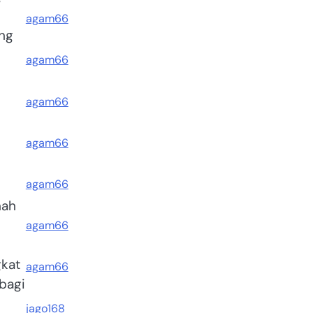
agam66
ung
agam66
agam66
agam66
agam66
nah
agam66
gkat
agam66
bagi
jago168