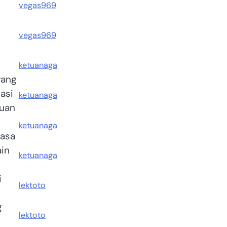
vegas969
vegas969
ketuanaga
yang
asi
ketuanaga
kuan
ketuanaga
masa
ain
ketuanaga
i
lektoto
g
lektoto