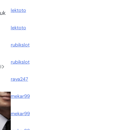
lektoto
tuk
lektoto
rubikslot
rubikslot
d
raya247
mekar99
mekar99