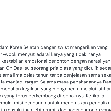
endam Korea Selatan dengan twist mengerikan yang
n-wook menyutradarai karya yang tidak hanya
kestabilan emosional penonton dengan narasi yan
kan Oh Dae-su seorang pria biasa yang diculik seca
elama lima belas tahun tanpa penjelasan sama seka
 ia menjadi target. Selama masa penahanannya Da
s menahan kegilaan yang mengancam melalui latiha
m yang terus berkembang di benaknya. Ketika ia
emulai misi pencarian untuk menemukan penculikn
a masuki jauh lebih rumit dan sadis daripada yan