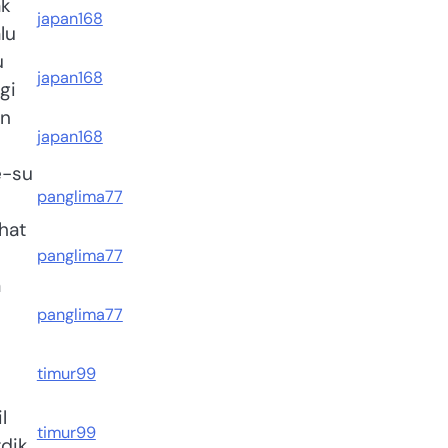
ak
japan168
lu
u
japan168
gi
an
japan168
e-su
panglima77
hat
panglima77
a
panglima77
timur99
l
timur99
rdik