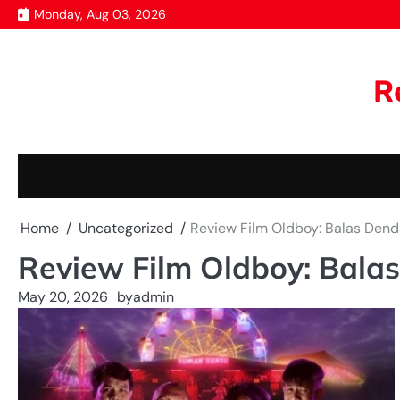
Skip
Monday, Aug 03, 2026
to
content
R
Home
Uncategorized
Review Film Oldboy: Balas Den
Review Film Oldboy: Bala
May 20, 2026
by
admin