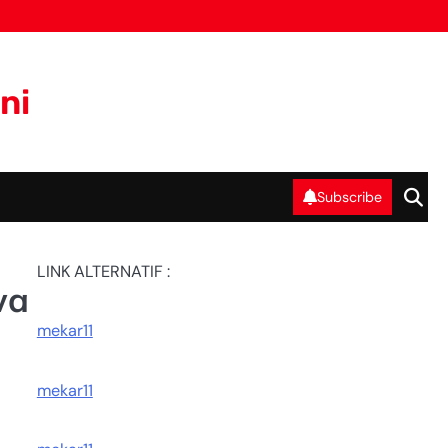
ni
Subscribe
LINK ALTERNATIF :
wa
mekar11
mekar11