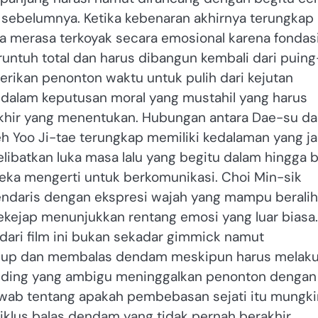
 sebelumnya. Ketika kebenaran akhirnya terungkap
a merasa terkoyak secara emosional karena fondas
untuh total dan harus dibangun kembali dari puing
rikan penonton waktu untuk pulih dari kejutan
dalam keputusan moral yang mustahil yang harus
hir yang menentukan. Hubungan antara Dae-su d
h Yoo Ji-tae terungkap memiliki kedalaman yang j
batkan luka masa lalu yang begitu dalam hingga b
ka mengerti untuk berkomunikasi. Choi Min-sik
ndaris dengan ekspresi wajah yang mampu beralih
sekejap menunjukkan rentang emosi yang luar biasa.
ari film ini bukan sekadar gimmick namut
idup dan membalas dendam meskipun harus melak
 Ending yang ambigu meninggalkan penonton dengan
awab tentang apakah pembebasan sejati itu mungki
iklus balas dendam yang tidak pernah berakhir.