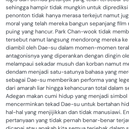
sehingga hampir tidak mungkin untuk diprediksi
penonton tidak hanya merasa terkejut namut jug
moral yang telah mereka bangun sepanjang film r
puing yang hancur. Park Chan-wook tidak membe
tersebut namut langsung mendorong mereka ke 
diambil oleh Dae-su dalam momen-momen terak
antagonisnya yang diperankan dengan dingin ole
melampaui sekadar musuh dan korban namut meli
dendam menjadi satu-satunya bahasa yang mere
sebagai Dae-su memberikan performa yang lege
dari amarah liar hingga kehancuran total dalam 
Adegan makan cumi hidup yang menjadi simbol d
mencerminkan tekad Dae-su untuk bertahan h
hal-hal yang menjijikkan dan tidak manusiawi.
pertanyaan yang tidak pernah benar-benar terj
dicapai atau apakah kita semua terjebak dalam s