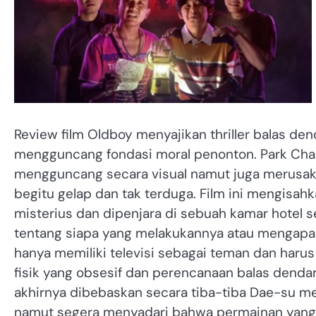
Review film Oldboy menyajikan thriller balas d
mengguncang fondasi moral penonton. Park Cha
mengguncang secara visual namut juga merusak 
begitu gelap dan tak terduga. Film ini mengisah
misterius dan dipenjara di sebuah kamar hotel s
tentang siapa yang melakukannya atau mengapa
hanya memiliki televisi sebagai teman dan haru
fisik yang obsesif dan perencanaan balas denda
akhirnya dibebaskan secara tiba-tiba Dae-su m
namut segera menyadari bahwa permainan yang i