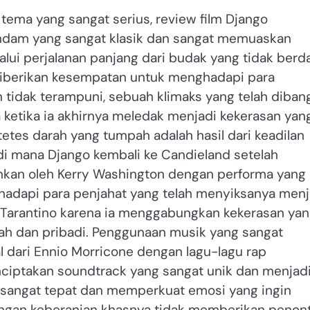
 tema yang sangat serius, review film Django
endam yang sangat klasik dan sangat memuaskan
lui perjalanan panjang dari budak yang tidak berd
diberikan kesempatan untuk menghadapi para
 tidak terampuni, sebuah klimaks yang telah diban
 ketika ia akhirnya meledak menjadi kekerasan yan
tes darah yang tumpah adalah hasil dari keadilan
r di mana Django kembali ke Candieland setelah
nkan oleh Kerry Washington dengan performa yang
hadapi para penjahat yang telah menyiksanya menj
lm Tarantino karena ia menggabungkan kekerasan ya
ah dan pribadi. Penggunaan musik yang sangat
 dari Ennio Morricone dengan lagu-lagu rap
iptakan soundtrack yang sangat unik dan menjadi 
asa sangat tepat dan memperkuat emosi yang ingin
engan keberanian khasnya tidak memberikan penon