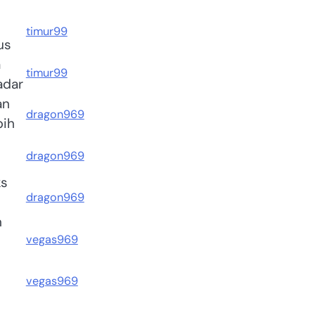
timur99
us
a
timur99
adar
an
dragon969
bih
dragon969
ks
dragon969
n
vegas969
vegas969