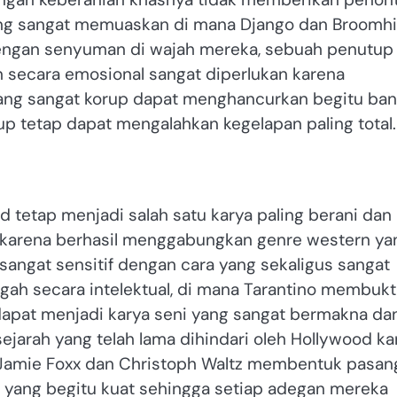
yang sangat memuaskan di mana Django dan Broomhi
dengan senyuman di wajah mereka, sebuah penutup
n secara emosional sangat diperlukan karena
ng sangat korup dapat menghancurkan begitu ba
up tetap dapat mengalahkan kegelapan paling total.
d tetap menjadi salah satu karya paling berani dan
o karena berhasil menggabungkan genre western ya
sangat sensitif dengan cara yang sekaligus sangat
ah secara intelektual, di mana Tarantino membukt
dapat menjadi karya seni yang sangat bermakna da
rah yang telah lama dihindari oleh Hollywood ka
al. Jamie Foxx dan Christoph Waltz membentuk pasa
y yang begitu kuat sehingga setiap adegan mereka