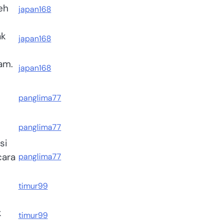
eh
japan168
ak
japan168
am.
japan168
panglima77
panglima77
si
cara
panglima77
timur99
k
timur99