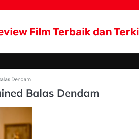
eview Film Terbaik dan Terki
 Balas Dendam
ained Balas Dendam