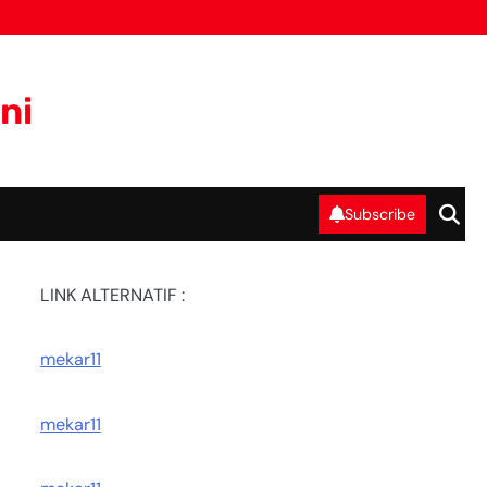
ni
Subscribe
LINK ALTERNATIF :
mekar11
mekar11