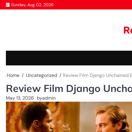
Skip
Sunday, Aug 02, 2026
to
content
R
Home
Uncategorized
Review Film Django Unchained
Review Film Django Unch
May 13, 2026
by
admin