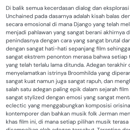
Di balik semua kecerdasan dialog dan eksplorasi
Unchained pada dasarnya adalah kisah balas d
secara emosional di mana Django yang telah mela
menjadi pahlawan yang sangat berani akhirnya 
penindasnya dengan cara yang sangat brutal dan
dengan sangat hati-hati sepanjang film sehingga
sangat ekstrem penonton merasa bahwa setiap te
yang telah terlalu lama ditunda. Adegan terakhi
menyelamatkan istrinya Broomhilda yang dipera
sangat kuat namun juga sangat rapuh, dan meng
salah satu adegan paling epik dalam sejarah fi
sangat stylized dengan emosi yang sangat ment
eclectic yang menggabungkan komposisi orisinal
kontemporer dan bahkan musik folk Jerman menc
khas film ini, di mana setiap pilihan musik ter
disampaikan oleh adegan tersebut. Tarantino d