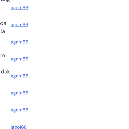
agam66
uda
agam66
ia
agam66
am
agam66
idak
agam66
agam66
agam66
jago168