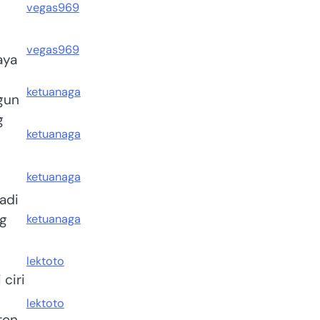
vegas969
vegas969
aya
ketuanaga
gun
g
ketuanaga
ketuanaga
adi
ng
ketuanaga
lektoto
ciri
lektoto
ton