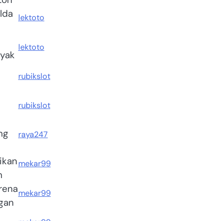
lda
lektoto
lektoto
nyak
rubikslot
rubikslot
ng
raya247
ikan
mekar99
n
rena
mekar99
ngan