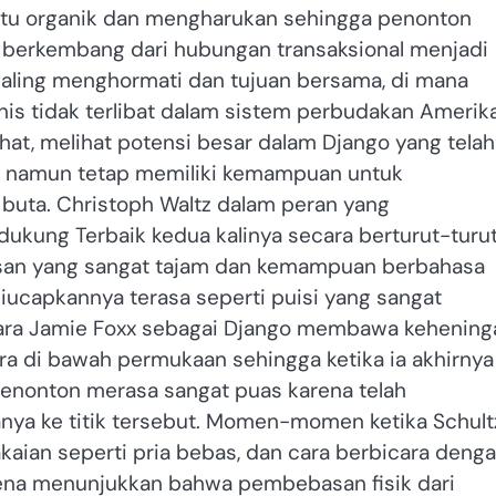
itu organik dan mengharukan sehingga penonton
 berkembang dari hubungan transaksional menjadi
saling menghormati dan tujuan bersama, di mana
nis tidak terlibat dalam sistem perbudakan Amerik
at, melihat potensi besar dalam Django yang telah
n namun tetap memiliki kemampuan untuk
buta. Christoph Waltz dalam peran yang
ung Terbaik kedua kalinya secara berturut-turu
asan yang sangat tajam dan kemampuan berbahasa
diucapkannya terasa seperti puisi yang sangat
tara Jamie Foxx sebagai Django membawa kehening
a di bawah permukaan sehingga ketika ia akhirnya
penonton merasa sangat puas karena telah
ya ke titik tersebut. Momen-momen ketika Schult
aian seperti pria bebas, dan cara berbicara deng
rena menunjukkan bahwa pembebasan fisik dari