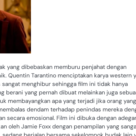
dak yang dibebaskan memburu penjahat dengan
k. Quentin Tarantino menciptakan karya western 
s sangat menghibur sehingga film ini tidak hanya
ing berani yang pernah dibuat melainkan juga sebu
uk membayangkan apa yang terjadi jika orang yan
k membalas dendam terhadap penindas mereka den
n secara emosional. Film ini dibuka dengan adega
kan oleh Jamie Foxx dengan penampilan yang sanga
 sedang berjalan bersama sekelompok budak lain 